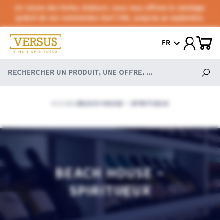
En raison des fortes chaleurs, nous vous offrons le stockage
gratuit de vos commandes tout l'été, jusqu'au 30 septembre.
FR
ACCUEIL
BEACH HOUSE - SPIRITUEUX
/
BEACH HOUSE -
SPIRITUEUX