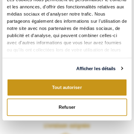
et les annonces, d'offrir des fonctionnalités relatives aux
Paiement 100% sécurisé
médias sociaux et d'analyser notre trafic. Nous
partageons également des informations sur l'utilisation de
notre site avec nos partenaires de médias sociaux, de
publicité et d'analyse, qui peuvent combiner celles-ci
avec d'autres informations que vous leur avez fournies
Visa, CB, Mastercard, Amex… Payez en toute confiance grâce à
ou qu'ils ont collectées lors de votre utilisation de leurs
notre partenaire Systempay.
services.
Les meilleurs vins & spiritueux
Afficher les détails
Tout autoriser
Refuser
VERSUS vous propose une sélection soignée de vins et spiritueux
du monde entier.
Livraison soignée