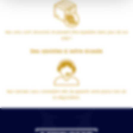
Nos colis sont sécurisés et peuvent être expédiés dans plus de 100
pays !
Des cavistes à votre écoute
Nos cavistes vous conseillent afin de garantir votre plaisir lors de
la dégustation.