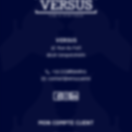
VERSUS
3C Rue du Fort
67118 Geispolsheim
+33 (0)388399805
contact@versus.wine
MON COMPTE CLIENT