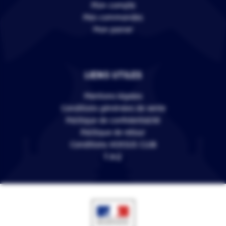
Mon compte
Mes commandes
Mon panier
LIENS UTILES
Mentions légales
Conditions générales de vente
Politique de confidentialité
Politique de retour
Conditions VERSUS CLUB
F.A.Q