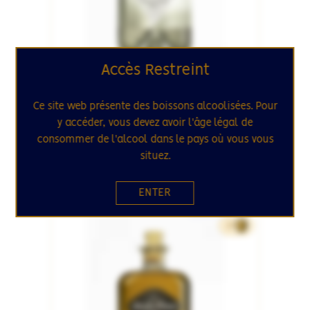
Accès Restreint
MAURICE
MÉLASSE
Ce site web présente des boissons alcoolisées. Pour
Beach House
y accéder, vous devez avoir l'âge légal de
White Spice 40°
consommer de l'alcool dans le pays où vous vous
situez.
32.90€
70cL
ENTER
SÉLECTION
27