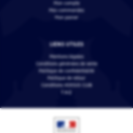
Mon compte
Mes commandes
Mon panier
LIENS UTILES
Mentions légales
Conditions générales de vente
Politique de confidentialité
Politique de retour
Conditions VERSUS CLUB
F.A.Q