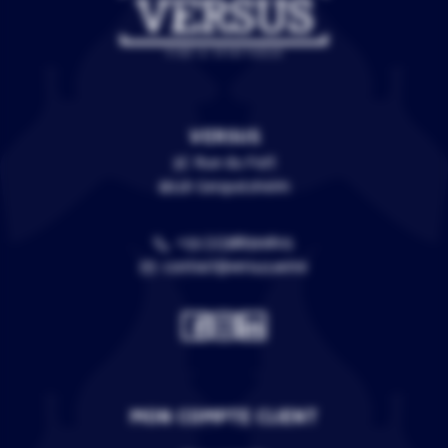
VERSUS
3C Rue du Fort
67118 Geispolsheim
+33 (0)388399805
contact@versus.wine
MON COMPTE CLIENT