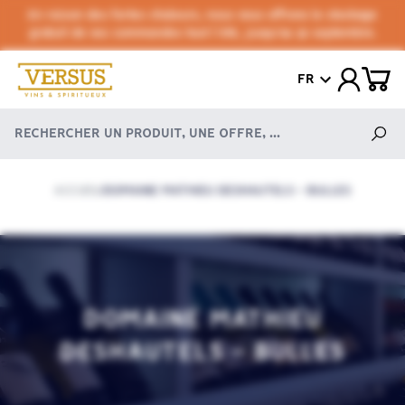
En raison des fortes chaleurs, nous vous offrons le stockage
gratuit de vos commandes tout l'été, jusqu'au 30 septembre.
FR
ACCUEIL
DOMAINE MATHIEU DESHAUTELS - BULLES
/
DOMAINE MATHIEU
DESHAUTELS - BULLES