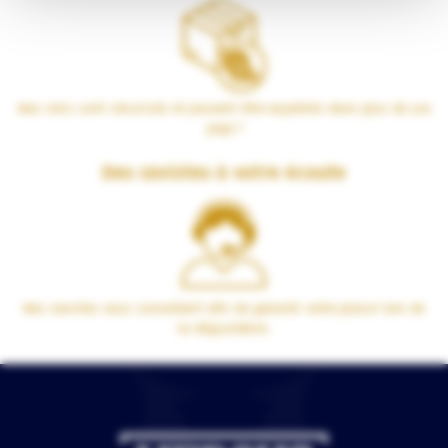
Nos colis sont sécurisés et peuvent être expédiés dans plus de 100
pays !
Des cavistes à votre écoute
Nos cavistes vous conseillent afin de garantir votre plaisir lors de
la dégustation.