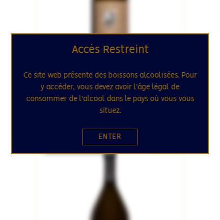
Accès Restreint
CHAMPAGNE
CHAMPAGNE BRUT NATURE
Ce site web présente des boissons alcoolisées. Pour
Premier Voyage
y accéder, vous devez avoir l'âge légal de
Domaine Mathieu Deshautels
consommer de l'alcool dans le pays où vous vous
situez.
75cL
ENTER
RUPTURE DE STOCK
CLUB