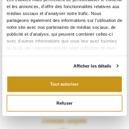
et les annonces, d'offrir des fonctionnalités relatives aux
Paiement 100% sécurisé
médias sociaux et d'analyser notre trafic. Nous
partageons également des informations sur l'utilisation de
notre site avec nos partenaires de médias sociaux, de
publicité et d'analyse, qui peuvent combiner celles-ci
avec d'autres informations que vous leur avez fournies
Visa, CB, Mastercard, Amex… Payez en toute confiance grâce à
ou qu'ils ont collectées lors de votre utilisation de leurs
notre partenaire Systempay.
services.
Les meilleurs vins & spiritueux
Afficher les détails
Tout autoriser
Refuser
VERSUS vous propose une sélection soignée de vins et spiritueux
du monde entier.
Livraison soignée