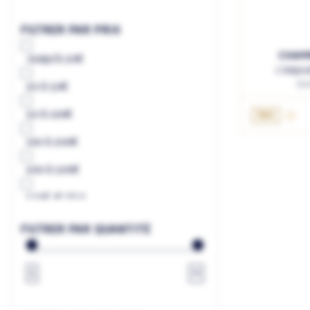
FILTRER PAR PRIX
CHAMP
Jusqu'à
20€
L'Odyssé
Dom
20
à
50€
50
à
100€
75cL
100
à
200€
200
à
500€
500€
et plus
à
€
FILTRER PAR QUANTITÉ
1
∞