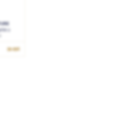
TURE
itre 2
e
59.95€