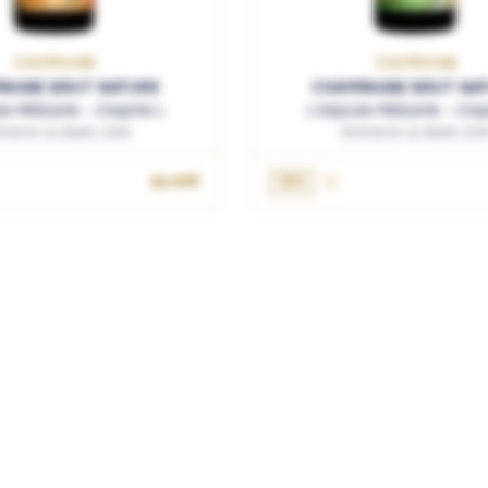
CHAMPAGNE
CHAMPAGNE
AGNE BRUT NATURE
CHAMPAGNE BRUT NA
e Pétillante - Chapitre 1
L'Odyssée Pétillante - Chap
aine La Bulle Libre
Domaine La Bulle Libr
52.00€
75cL