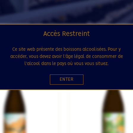
Accès Restreint
Ce site web présente des boissons alcoolisées. Pour y
accéder, vous devez avoir l'âge légal de consommer de
 STOCK
SÉLECTION
RUPTURE DE STOCK
l'alcool dans le pays où vous vous situez.
43
ENTER