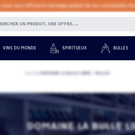
, nous vous offrons le stockage gratuit de vos commandes tout
VINS DU MONDE
SPIRITUEUX
BULLES
ACCUEIL
DOMAINE LA BULLE LIBRE - BULLES
/
DOMAINE LA BULLE L