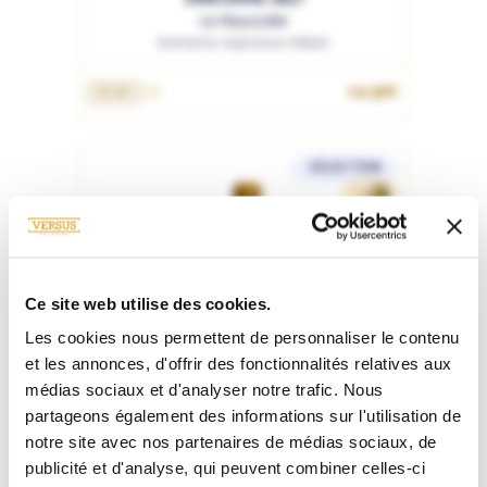
La Moussière
Domaine Alphonse Mellot
14.30€
37.5cL
SÉLECTION
12
Ce site web utilise des cookies.
Les cookies nous permettent de personnaliser le contenu
et les annonces, d'offrir des fonctionnalités relatives aux
médias sociaux et d'analyser notre trafic. Nous
partageons également des informations sur l'utilisation de
notre site avec nos partenaires de médias sociaux, de
publicité et d'analyse, qui peuvent combiner celles-ci