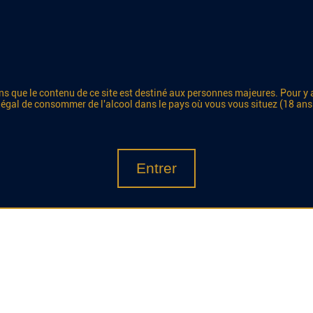
s que le contenu de ce site est destiné aux personnes majeures. Pour y 
 légal de consommer de l'alcool dans le pays où vous vous situez (18 ans
Entrer